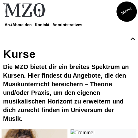
Menu
An-/Abmelden
Kontakt
Administratives
Kurse
Eltern-Kind-Singen
Kurse
Musikatelier
Musical
Die MZO bietet dir ein breites Spektrum an
Theater
Kursen. Hier findest du Angebote, die den
Finde dein Instrument
Musikunterricht bereichern – Theorie
Amadeus
Finde dein Streichinstrument
und/oder Praxis, um den eigenen
Trommeln
musikalischen Horizont zu erweitern und
Musikwoche Pop/Rock
dich zurecht finden im Universum der
Seniorenrhythmik Café Balance
Musik.