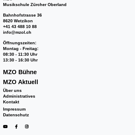
An-/Abmelden
Musikschule Zürcher Oberland
Bahnhofstrasse 36
8620 Wetzikon
+41 43 488 10 88
info@mzol.ch
Öffnungszeiten:
Montag - Freitag:
08:30 - 11:30 Uhr
13:30 - 16:30 Uhr
Über uns
MZO Bühne
Administratives
MZO Aktuell
MZO Bühne
MZO in der Volksschule
Über uns
Administratives
Kontakt
Impressum
Datenschutz