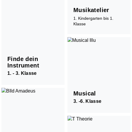
Musikatelier
1. Kindergarten bis 1.
Klasse
Förderung
Finde dein
Stufentest
Instrument
Begabtenförderung
1. - 3. Klasse
Musiktheorie - Musik verstehen und kreieren
Wettbewerbe
Musiktherapie
Musical
Musikphysiologie
3. -6. Klasse