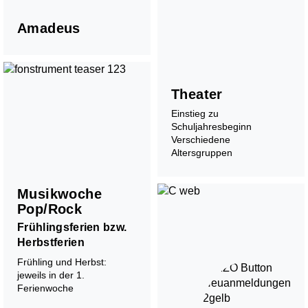
Amadeus
Chöre
Kinderchor 1
Theater
Kinderchor 2
Jugendchor
Einstieg zu
Schuljahresbeginn
Verschiedene
Altersgruppen
Musikwoche
Pop/Rock
Frühlingsferien bzw.
Herbstferien
Zusammenspiel
Frühling und Herbst:
jeweils in der 1.
Kinderorchester Pfäffikon
Ferienwoche
Kinderorchester Rüti