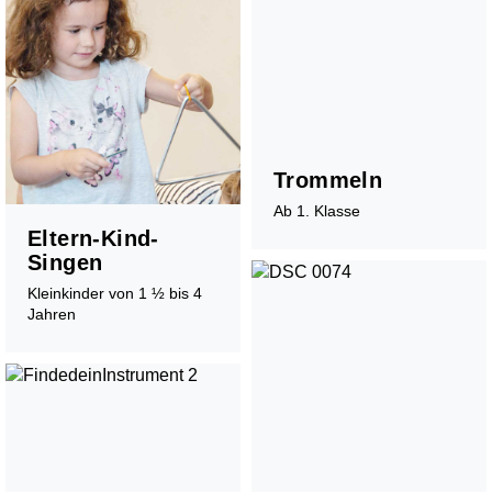
Musikunterricht
Instrumente Übersicht
Trommeln
Lehrpersonen
Ab 1. Klasse
Orte
Eltern-Kind-
Mietinstrumente
Singen
Beratung
Schultarife
Kleinkinder von 1 ½ bis 4
Jahren
Ortsvertretungen
Info-Tag / Schnuppern
Instrumentenwahl
Mietinstrumente
Musikproduktion
Musikgeschäfte/Instrumentenbörse
Tandem