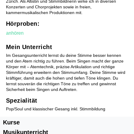
Kinderchor 1
Zürich. Als Altistin und Stimmbildnerin wirke ich in diversen
Konzerten und Chorprojekten sowie in freien,
Kinderchor 2
kammermusikalischen Produktionen mit.
Jugendchor
Hörproben:
anhören
Mein Unterricht
Im Gesangsunterricht lernst du deine Stimme besser kennen
und den Atem richtig zu führen. Beim Singen macht der ganze
Körper mit – Atemtechnik, präzise Artikulation und richtige
Zusammenspiel
Stimmführung erweitern den Stimmumfang. Deine Stimme wird
Kinderorchester Pfäffikon
kräftiger, damit auch die hohen und tiefen Töne klingen. Du
Kinderorchester Rüti
lernst souverän die richtigen Töne zu treffen und gewinnst
Kinder-Sinfonieorchester
Sicherheit beim Singen und Auftreten.
Jugendorchester Attacca
Spezialität
Sinfonietta Züri-Ost
Jugendmusik Wald
Pop/Soul und klassischer Gesang inkl. Stimmbildung
Jugendmusik Rüti Bubikon
Kurse
Jugendmusik Wetzikon
MZO Bigband
Musikunterricht