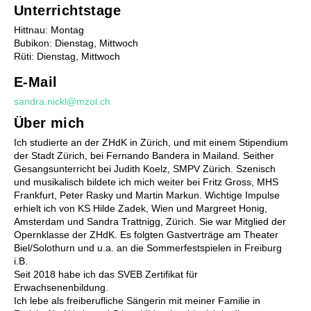
Unterrichtstage
Hittnau: Montag
Bubikon: Dienstag, Mittwoch
Rüti: Dienstag, Mittwoch
Förderung
E-Mail
Stufentest
sandra.nickl@mzol.ch
Begabtenförderung
Über mich
Musiktheorie - Musik verstehen und kreieren
Wettbewerbe
Ich studierte an der ZHdK in Zürich, und mit einem Stipendium
Musiktherapie
der Stadt Zürich, bei Fernando Bandera in Mailand. Seither
Gesangsunterricht bei Judith Koelz, SMPV Zürich. Szenisch
Musikphysiologie
und musikalisch bildete ich mich weiter bei Fritz Gross, MHS
Frankfurt, Peter Rasky und Martin Markun. Wichtige Impulse
erhielt ich von KS Hilde Zadek, Wien und Margreet Honig,
Amsterdam und Sandra Trattnigg, Zürich. Sie war Mitglied der
Opernklasse der ZHdK. Es folgten Gastverträge am Theater
Biel/Solothurn und u.a. an die Sommerfestspielen in Freiburg
i.B.
Seit 2018 habe ich das SVEB Zertifikat für
Erwachsenenbildung.
Chöre
Ich lebe als freiberufliche Sängerin mit meiner Familie in