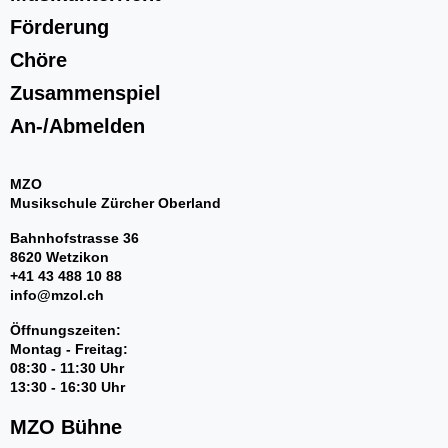
Bandworkshops
Förderung
Perkussionsgruppe
Ensembles/Kammermusik
Chöre
l'estate giocosa
Zusammenspiel
Gitarrenensemble
An-/Abmelden
MZO
Musikschule Zürcher Oberland
Bahnhofstrasse 36
8620 Wetzikon
An-/Abmelden
+41 43 488 10 88
info@mzol.ch
Öffnungszeiten:
Montag - Freitag:
08:30 - 11:30 Uhr
13:30 - 16:30 Uhr
MZO Bühne