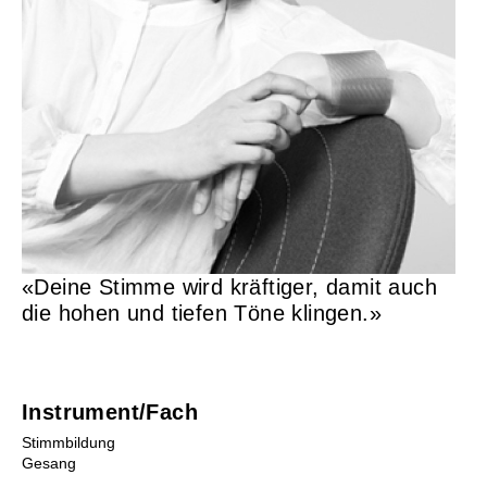
Musikunterricht
Instrumente Übersicht
Lehrpersonen
Orte
Mietinstrumente
Beratung
Schultarife
Ortsvertretungen
«Deine Stimme wird kräftiger, damit auch
Info-Tag / Schnuppern
die hohen und tiefen Töne klingen.»
Instrumentenwahl
Mietinstrumente
Musikproduktion
Musikgeschäfte/Instrumentenbörse
Instrument/Fach
Tandem
Stimmbildung
Gesang