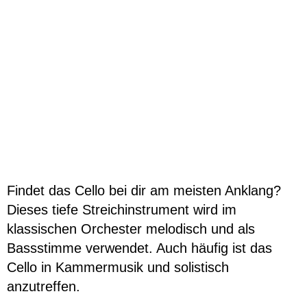
Musikunterricht
Instrumente Übersicht
Lehrpersonen
Orte
Mietinstrumente
Beratung
Schultarife
Ortsvertretungen
Info-Tag / Schnuppern
Instrumentenwahl
Mietinstrumente
Musikproduktion
Findet das Cello bei dir am meisten Anklang?
Musikgeschäfte/Instrumentenbörse
Dieses tiefe Streichinstrument wird im
Tandem
klassischen Orchester melodisch und als
Bassstimme verwendet. Auch häufig ist das
Cello in Kammermusik und solistisch
anzutreffen.