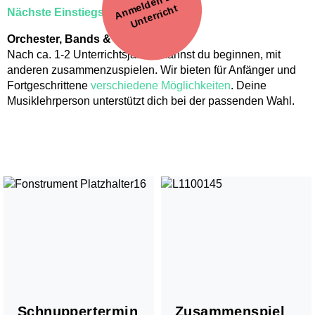
A
n
el
d
e
n
z
u
m
U
nt
erri
c
Stufentest
m
ht
Nächste Einstiegsmöglichkeit
Begabtenförderung
Musiktheorie - Musik verstehen und kreieren
Orchester, Bands & Co.
Wettbewerbe
Nach ca. 1-2 Unterrichtsjahren kannst du beginnen, mit
Musiktherapie
anderen zusammenzuspielen. Wir bieten für Anfänger und
Musikphysiologie
Fortgeschrittene
verschiedene Möglichkeiten
. Deine
Musiklehrperson unterstützt dich bei der passenden Wahl.
Schnuppertermin
Zusammenspiel