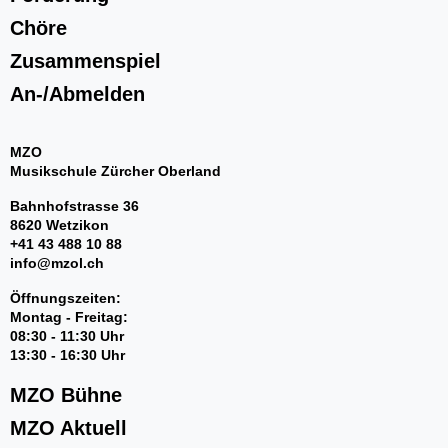
Chöre
Über uns
Zusammenspiel
Administratives
MZO Bühne
An-/Abmelden
MZO in der Volksschule
MZO
Musikschule Zürcher Oberland
Bahnhofstrasse 36
8620 Wetzikon
+41 43 488 10 88
info@mzol.ch
Öffnungszeiten:
Montag - Freitag:
08:30 - 11:30 Uhr
13:30 - 16:30 Uhr
MZO Bühne
MZO Aktuell