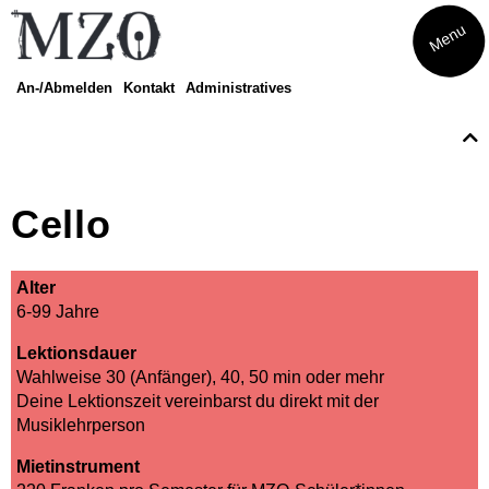
Menu
An-/Abmelden
Kontakt
Administratives
Kurse
Eltern-Kind-Singen
Musikatelier
Cello
Musical
Theater
Finde dein Instrument
Alter
Amadeus
6-99 Jahre
Finde dein Streichinstrument
Trommeln
Lektionsdauer
Musikwoche Pop/Rock
Wahlweise 30 (Anfänger), 40, 50 min oder mehr
Seniorenrhythmik Café Balance
Deine Lektionszeit vereinbarst du direkt mit der
Musiklehrperson
Mietinstrument