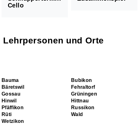
Cello
Lehrpersonen und Orte
Chöre
Kinderchor 1
Bauma
Bubikon
Kinderchor 2
Bäretswil
Fehraltorf
Jugendchor
Gossau
Grüningen
Hinwil
Hittnau
Pfäffikon
Russikon
Rüti
Wald
Wetzikon