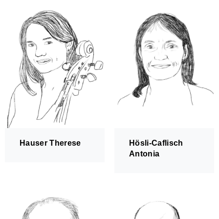
Kinderorchester Rüti
Kinder-Sinfonieorchester
Jugendorchester Attacca
Sinfonietta Züri-Ost
Jugendmusik Wald
Jugendmusik Rüti Bubikon
Jugendmusik Wetzikon
MZO Bigband
Bandworkshops
Perkussionsgruppe
Ensembles/Kammermusik
l'estate giocosa
Gitarrenensemble
Hauser Therese
Hösli-Caflisch
Antonia