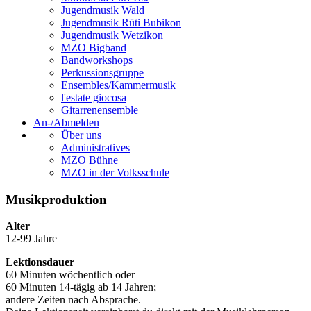
Jugendmusik Wald
Jugendmusik Rüti Bubikon
Jugendmusik Wetzikon
MZO Bigband
Bandworkshops
Perkussionsgruppe
Ensembles/Kammermusik
l'estate giocosa
Gitarrenensemble
An-/Abmelden
Über uns
Administratives
MZO Bühne
MZO in der Volksschule
Musikproduktion
Alter
12-99 Jahre
Lektionsdauer
60 Minuten wöchentlich oder
60 Minuten 14-tägig ab 14 Jahren;
andere Zeiten nach Absprache.