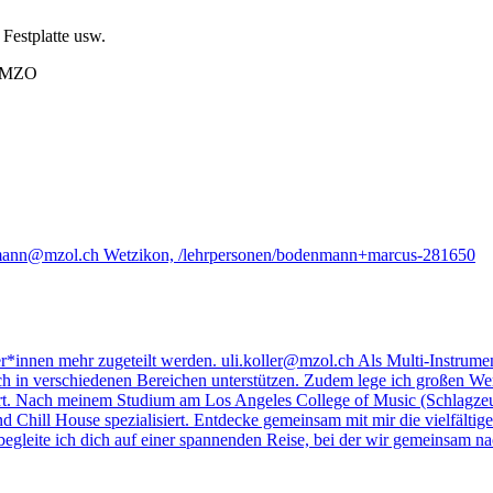
 Festplatte usw.
r MZO
mann@mzol.ch
Wetzikon,
/lehrpersonen/bodenmann+marcus-281650
r*innen mehr zugeteilt werden.
uli.koller@mzol.ch
Als Multi-Instrumen
ch in verschiedenen Bereichen unterstützen. Zudem lege ich großen We
niert. Nach meinem Studium am Los Angeles College of Music (Schlagz
Chill House spezialisiert.
Entdecke gemeinsam mit mir die vielfältige
 begleite ich dich auf einer spannenden Reise, bei der wir gemeinsam