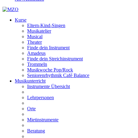
Kurse
Eltern-Kind-Singen
Musikatelier
Musical
Theater
Finde dein Instrument
Amadeus
Finde dein Streichinstrument
Trommeln
Musikwoche Pop/Rock
Seniorenrhythmik Café Balance
Musikunterricht
Instrumente Übersicht
Lehrpersonen
Orte
Mietinstrumente
Beratung