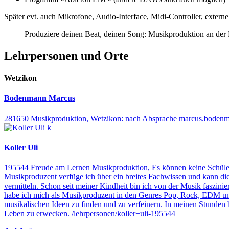
Später evt. auch Mikrofone, Audio-Interface, Midi-Controller, externe
Produziere deinen Beat, deinen Song: Musikproduktion an de
Lehrpersonen und Orte
Wetzikon
Bodenmann Marcus
281650
Musikproduktion,
Wetzikon: nach Absprache
marcus.boden
Koller Uli
195544
Freude am Lernen
Musikproduktion,
Es können keine Schüle
Musikproduzent verfüge ich über ein breites Fachwissen und kann di
vermitteln.
Schon seit meiner Kindheit bin ich von der Musik faszi
habe ich mich als Musikproduzent in den Genres Pop, Rock, EDM und 
musikalischen Ideen zu finden und zu verfeinern. In meinen Stunden
Leben zu erwecken.
/lehrpersonen/koller+uli-195544