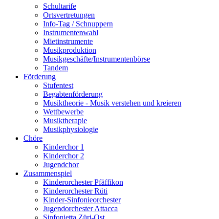
Schultarife
Ortsvertretungen
Info-Tag / Schnuppern
Instrumentenwahl
Mietinstrumente
Musikproduktion
Musikgeschäfte/Instrumentenbörse
Tandem
Förderung
Stufentest
Begabtenförderung
Musiktheorie - Musik verstehen und kreieren
Wettbewerbe
Musiktherapie
Musikphysiologie
Chöre
Kinderchor 1
Kinderchor 2
Jugendchor
Zusammenspiel
Kinderorchester Pfäffikon
Kinderorchester Rüti
Kinder-Sinfonieorchester
Jugendorchester Attacca
Sinfonietta Züri-Ost