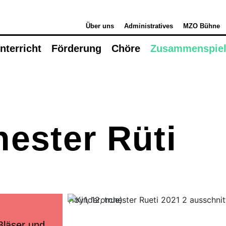
Über uns
Administratives
MZO Bühne
nterricht
Förderung
Chöre
Zusammenspie
Musikunterricht
Instrumente Übersicht
S
Lehrpersonen
B
Orte
M
Mietinstrumente
k
ester Rüti
Beratung
W
Schultarife
M
Ortsvertretungen
M
Info-Tag / Schnuppern
Instrumentenwahl
(1by1, 12, true)
Mietinstrumente
Musikproduktion
 Bläser und