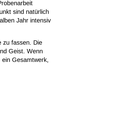
Probenarbeit
kt sind natürlich
An-/Abmelden
lben Jahr intensiv
e zu fassen. Die
 und Geist. Wenn
n ein Gesamtwerk,