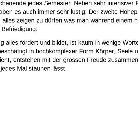
ochenende jedes Semester. Neben sehr intensiver 
en es auch immer sehr lustig! Der zweite Höhepun
Zusammenspiel
 alles zeigen zu dürfen was man während einem ha
Kinderorchester Pfäffikon
e Befriedigung.
Kinderorchester Rüti
g alles fördert und bildet, ist kaum in wenige Wort
Kinder-Sinfonieorchester
 beschäftigt in hochkomplexer Form Körper, Seele
Jugendorchester Attacca
ieht, entstehen mit der grossen Freude zusamme
Sinfonietta Züri-Ost
 jedes Mal staunen lässt.
Jugendmusik Wald
Jugendmusik Rüti Bubikon
Jugendmusik Wetzikon
MZO Bigband
Bandworkshops
Perkussionsgruppe
Ensembles/Kammermusik
l'estate giocosa