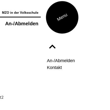
MZO in der Volksschule
Menu
l
An-/Abmelden
Förderung
tufentest
egabtenförderung
usiktheorie - Musik verstehen und
reieren
An-/Abmelden
ettbewerbe
Kontakt
usiktherapie
usikphysiologie