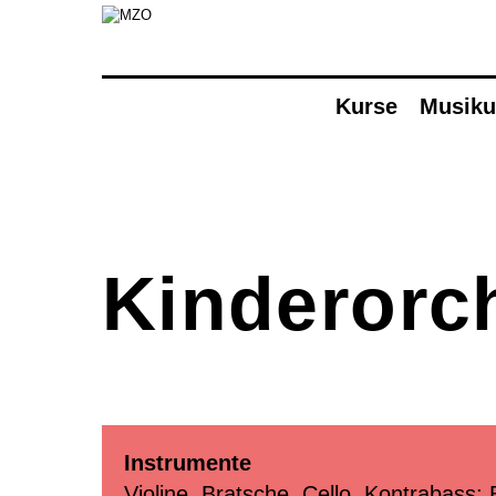
Kurse
Musiku
Kurse
Eltern-Kind-Singen
Musikatelier
Musical
Theater
Kinderorch
Finde dein Instrument
Amadeus
Finde dein Streichinstrument
Trommeln
Musikwoche Pop/Rock
Seniorenrhythmik Café Balance
Instrumente
Violine, Bratsche, Cello, Kontrabass;