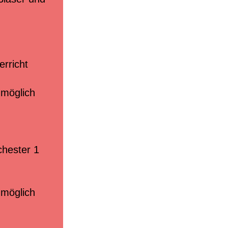
Musikgeschäfte/Instrumentenbörse
Tandem
erricht
 möglich
chester 1
 möglich