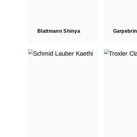
Über uns
Administratives
MZO Bühne
Blattmann Shinya
Garpebri
MZO in der Volksschule