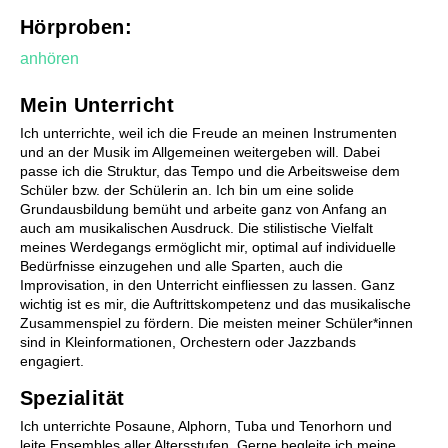
Hörproben:
Chöre
anhören
Kinderchor 1
Kinderchor 2
Mein Unterricht
Jugendchor
Ich unterrichte, weil ich die Freude an meinen Instrumenten
und an der Musik im Allgemeinen weitergeben will. Dabei
passe ich die Struktur, das Tempo und die Arbeitsweise dem
Schüler bzw. der Schülerin an. Ich bin um eine solide
Grundausbildung bemüht und arbeite ganz von Anfang an
auch am musikalischen Ausdruck. Die stilistische Vielfalt
meines Werdegangs ermöglicht mir, optimal auf individuelle
Bedürfnisse einzugehen und alle Sparten, auch die
Improvisation, in den Unterricht einfliessen zu lassen. Ganz
wichtig ist es mir, die Auftrittskompetenz und das musikalische
Zusammenspiel
Zusammenspiel zu fördern. Die meisten meiner Schüler*innen
Kinderorchester Pfäffikon
sind in Kleinformationen, Orchestern oder Jazzbands
Kinderorchester Rüti
engagiert.
Kinder-Sinfonieorchester
Spezialität
Jugendorchester Attacca
Sinfonietta Züri-Ost
Ich unterrichte Posaune, Alphorn, Tuba und Tenorhorn und
Jugendmusik Wald
leite Ensembles aller Altersstufen. Gerne begleite ich meine