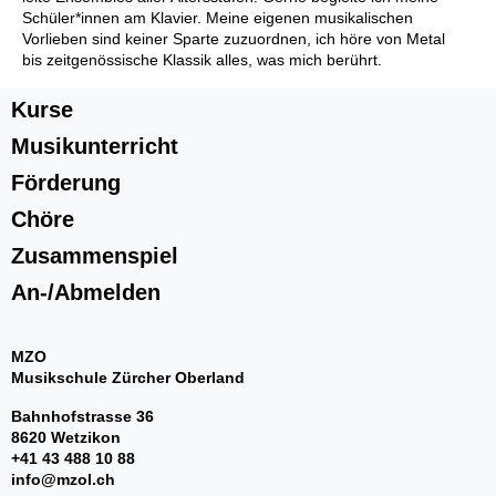
Jugendmusik Rüti Bubikon
Schüler*innen am Klavier. Meine eigenen musikalischen
Vorlieben sind keiner Sparte zuzuordnen, ich höre von Metal
Jugendmusik Wetzikon
bis zeitgenössische Klassik alles, was mich berührt.
MZO Bigband
Bandworkshops
Kurse
Perkussionsgruppe
Ensembles/Kammermusik
Musikunterricht
l'estate giocosa
Förderung
Gitarrenensemble
Chöre
Zusammenspiel
An-/Abmelden
MZO
Musikschule Zürcher Oberland
An-/Abmelden
Bahnhofstrasse 36
8620 Wetzikon
+41 43 488 10 88
info@mzol.ch