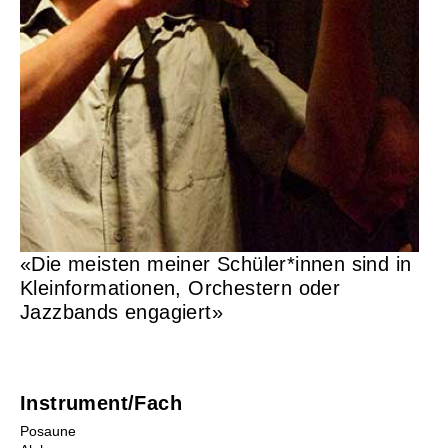
Musikunterricht
Instrumente Übersicht
Lehrpersonen
Orte
Mietinstrumente
Beratung
Schultarife
«Die meisten meiner Schüler*innen sind in
Ortsvertretungen
Kleinformationen, Orchestern oder
Info-Tag / Schnuppern
Instrumentenwahl
Jazzbands engagiert»
Mietinstrumente
Musikproduktion
Musikgeschäfte/Instrumentenbörse
Tandem
Instrument/Fach
Posaune