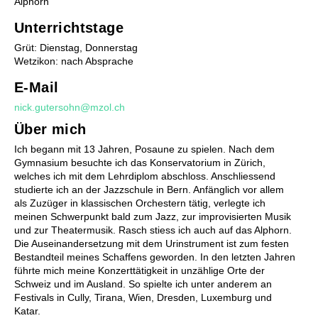
Alphorn
Unterrichtstage
Grüt: Dienstag, Donnerstag
Wetzikon: nach Absprache
E-Mail
Förderung
nick.gutersohn@mzol.ch
Stufentest
Über mich
Begabtenförderung
Ich begann mit 13 Jahren, Posaune zu spielen. Nach dem
Musiktheorie - Musik verstehen und kreieren
Gymnasium besuchte ich das Konservatorium in Zürich,
Wettbewerbe
welches ich mit dem Lehrdiplom abschloss. Anschliessend
Musiktherapie
studierte ich an der Jazzschule in Bern. Anfänglich vor allem
Musikphysiologie
als Zuzüger in klassischen Orchestern tätig, verlegte ich
meinen Schwerpunkt bald zum Jazz, zur improvisierten Musik
und zur Theatermusik. Rasch stiess ich auch auf das Alphorn.
Die Auseinandersetzung mit dem Urinstrument ist zum festen
Bestandteil meines Schaffens geworden. In den letzten Jahren
führte mich meine Konzerttätigkeit in unzählige Orte der
Schweiz und im Ausland. So spielte ich unter anderem an
Festivals in Cully, Tirana, Wien, Dresden, Luxemburg und
Katar.