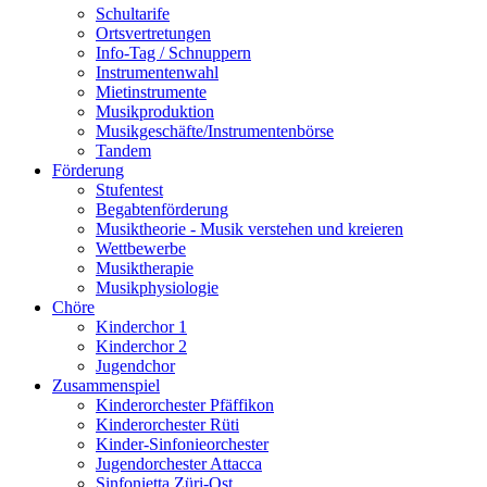
Schultarife
Ortsvertretungen
Info-Tag / Schnuppern
Instrumentenwahl
Mietinstrumente
Musikproduktion
Musikgeschäfte/Instrumentenbörse
Tandem
Förderung
Stufentest
Begabtenförderung
Musiktheorie - Musik verstehen und kreieren
Wettbewerbe
Musiktherapie
Musikphysiologie
Chöre
Kinderchor 1
Kinderchor 2
Jugendchor
Zusammenspiel
Kinderorchester Pfäffikon
Kinderorchester Rüti
Kinder-Sinfonieorchester
Jugendorchester Attacca
Sinfonietta Züri-Ost