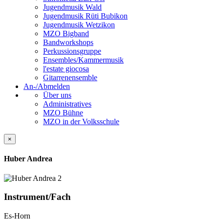
Jugendmusik Wald
Jugendmusik Rüti Bubikon
Jugendmusik Wetzikon
MZO Bigband
Bandworkshops
Perkussionsgruppe
Ensembles/Kammermusik
l'estate giocosa
Gitarrenensemble
An-/Abmelden
Über uns
Administratives
MZO Bühne
MZO in der Volksschule
×
Huber Andrea
Instrument/Fach
Es-Horn