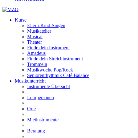
Kurse
Eltern-Kind-Singen
Musikatelier
Musical
Theater
Finde dein Instrument
Amadeus
Finde dein Streichinstrument
Trommeln
Musikwoche Pop/Rock
Seniorenrhythmik Café Balance
Musikunterricht
Instrumente Übersicht
Lehrpersonen
Orte
Mietinstrumente
Beratung