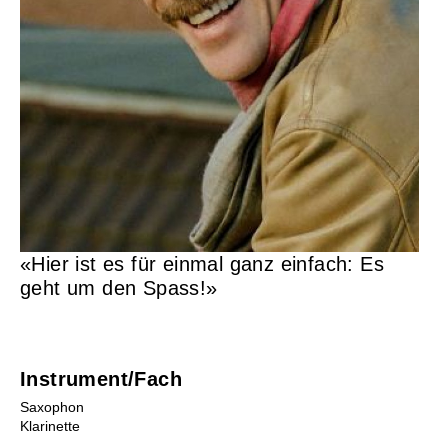
Musikunterricht
Instrumente Übersicht
Lehrpersonen
Orte
Mietinstrumente
Beratung
Schultarife
Ortsvertretungen
«Hier ist es für einmal ganz einfach: Es
Info-Tag / Schnuppern
geht um den Spass!»
Instrumentenwahl
Mietinstrumente
Musikproduktion
Musikgeschäfte/Instrumentenbörse
Instrument/Fach
Tandem
Saxophon
Klarinette