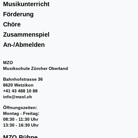
Musikunterricht
Bandworkshops
Perkussionsgruppe
Förderung
Ensembles/Kammermusik
Chöre
l'estate giocosa
Gitarrenensemble
Zusammenspiel
An-/Abmelden
MZO
Musikschule Zürcher Oberland
Bahnhofstrasse 36
8620 Wetzikon
An-/Abmelden
+41 43 488 10 88
info@mzol.ch
Öffnungszeiten:
Montag - Freitag:
08:30 - 11:30 Uhr
13:30 - 16:30 Uhr
MZO Bühne