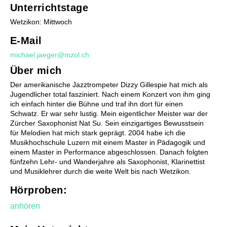
Unterrichtstage
Wetzikon: Mittwoch
E-Mail
michael.jaeger@mzol.ch
Förderung
Über mich
Stufentest
Begabtenförderung
Der amerikanische Jazztrompeter Dizzy Gillespie hat mich als
Musiktheorie - Musik verstehen und kreieren
Jugendlicher total fasziniert. Nach einem Konzert von ihm ging
ich einfach hinter die Bühne und traf ihn dort für einen
Wettbewerbe
Schwatz. Er war sehr lustig. Mein eigentlicher Meister war der
Musiktherapie
Zürcher Saxophonist Nat Su. Sein einzigartiges Bewusstsein
Musikphysiologie
für Melodien hat mich stark geprägt. 2004 habe ich die
Musikhochschule Luzern mit einem Master in Pädagogik und
einem Master in Performance abgeschlossen. Danach folgten
fünfzehn Lehr- und Wanderjahre als Saxophonist, Klarinettist
und Musiklehrer durch die weite Welt bis nach Wetzikon.
Hörproben:
anhören
Chöre