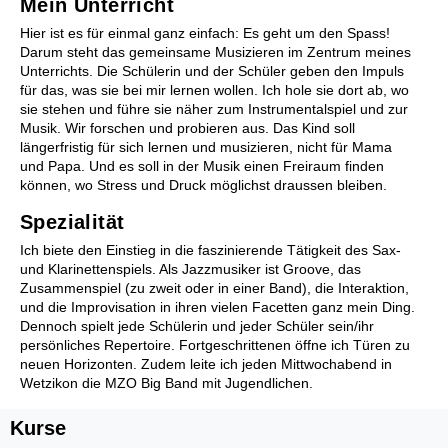
Mein Unterricht
Kinderchor 1
Hier ist es für einmal ganz einfach: Es geht um den Spass!
Kinderchor 2
Darum steht das gemeinsame Musizieren im Zentrum meines
Jugendchor
Unterrichts. Die Schülerin und der Schüler geben den Impuls
für das, was sie bei mir lernen wollen. Ich hole sie dort ab, wo
sie stehen und führe sie näher zum Instrumentalspiel und zur
Musik. Wir forschen und probieren aus. Das Kind soll
längerfristig für sich lernen und musizieren, nicht für Mama
und Papa. Und es soll in der Musik einen Freiraum finden
können, wo Stress und Druck möglichst draussen bleiben.
Spezialität
Zusammenspiel
Ich biete den Einstieg in die faszinierende Tätigkeit des Sax-
Kinderorchester Pfäffikon
und Klarinettenspiels. Als Jazzmusiker ist Groove, das
Kinderorchester Rüti
Zusammenspiel (zu zweit oder in einer Band), die Interaktion,
und die Improvisation in ihren vielen Facetten ganz mein Ding.
Kinder-Sinfonieorchester
Dennoch spielt jede Schülerin und jeder Schüler sein/ihr
Jugendorchester Attacca
persönliches Repertoire. Fortgeschrittenen öffne ich Türen zu
Sinfonietta Züri-Ost
neuen Horizonten. Zudem leite ich jeden Mittwochabend in
Jugendmusik Wald
Wetzikon die MZO Big Band mit Jugendlichen.
Jugendmusik Rüti Bubikon
Jugendmusik Wetzikon
Kurse
MZO Bigband