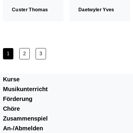
Custer Thomas
Daetwyler Yves
1
2
3
Kurse
Musikunterricht
Förderung
Über uns
Administratives
Chöre
MZO Bühne
Zusammenspiel
MZO in der Volksschule
An-/Abmelden