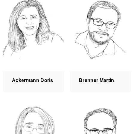
Zusammenspiel
Kinderorchester Pfäffikon
Kinderorchester Rüti
Kinder-Sinfonieorchester
Jugendorchester Attacca
Sinfonietta Züri-Ost
Ackermann Doris
Brenner Martin
Jugendmusik Wald
Jugendmusik Rüti Bubikon
Jugendmusik Wetzikon
MZO Bigband
Bandworkshops
Perkussionsgruppe
Ensembles/Kammermusik
l'estate giocosa