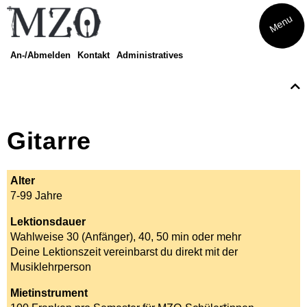
Menu
An-/Abmelden
Kontakt
Administratives
Kurse
Eltern-Kind-Singen
Musikatelier
Gitarre
Musical
Theater
Finde dein Instrument
Alter
Amadeus
7-99 Jahre
Finde dein Streichinstrument
Trommeln
Lektionsdauer
Musikwoche Pop/Rock
Wahlweise 30 (Anfänger), 40, 50 min oder mehr
Seniorenrhythmik Café Balance
Deine Lektionszeit vereinbarst du direkt mit der
Musiklehrperson
Mietinstrument