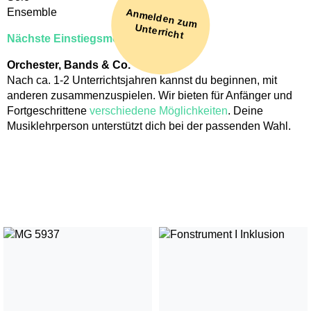
Ensemble
Anm
elden zum
Unterricht
Nächste Einstiegsmöglichkeit
Förderung
Orchester, Bands & Co.
Stufentest
Nach ca. 1-2 Unterrichtsjahren kannst du beginnen, mit
Begabtenförderung
anderen zusammenzuspielen. Wir bieten für Anfänger und
Musiktheorie - Musik verstehen und kreieren
Fortgeschrittene
verschiedene Möglichkeiten
. Deine
Wettbewerbe
Musiklehrperson unterstützt dich bei der passenden Wahl.
Musiktherapie
Musikphysiologie