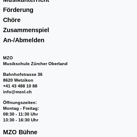
Lehrpersonen
Orte
Förderung
Mietinstrumente
Chöre
Beratung
Schultarife
Zusammenspiel
Ortsvertretungen
An-/Abmelden
Info-Tag / Schnuppern
Instrumentenwahl
Mietinstrumente
MZO
Musikproduktion
Musikschule Zürcher Oberland
Musikgeschäfte/Instrumentenbörse
Bahnhofstrasse 36
Tandem
8620 Wetzikon
+41 43 488 10 88
Förderung
info@mzol.ch
Stufentest
Öffnungszeiten:
Begabtenförderung
Montag - Freitag:
Musiktheorie - Musik verstehen und kreieren
08:30 - 11:30 Uhr
Wettbewerbe
13:30 - 16:30 Uhr
Musiktherapie
MZO Bühne
Musikphysiologie