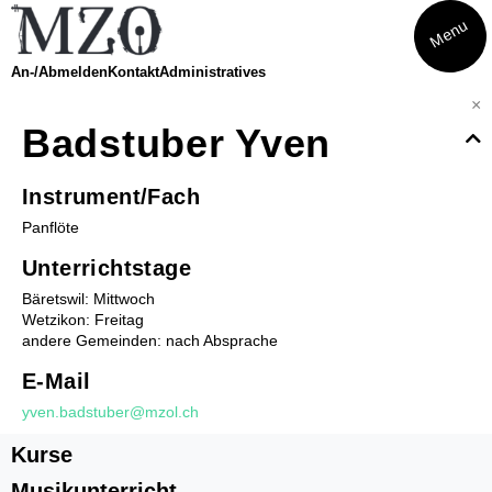
Menu
An-/Abmelden
Kontakt
Administratives
×
Badstuber Yven
Kurse
Eltern-Kind-Singen
Instrument/Fach
Musikatelier
Musical
Panflöte
Theater
Unterrichtstage
Finde dein Instrument
Amadeus
Bäretswil: Mittwoch
Finde dein Streichinstrument
Wetzikon: Freitag
andere Gemeinden: nach Absprache
Trommeln
Musikwoche Pop/Rock
E-Mail
Seniorenrhythmik Café Balance
yven.badstuber@mzol.ch
Musikunterricht
Kurse
Instrumente Übersicht
Musikunterricht