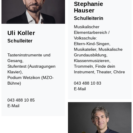
Stephanie
Hauser
Schulleiterin
Musikalischer
Uli Koller
Elementarbereich /
Volksschule:
Schulleiter
Eltern-Kind-Singen,
Musikatelier, Musikalische
Tasteninstrumente und
Grundausbildung,
Gesang,
Klassenmusizieren,
Stufentest (Austragungen
Trommeln, Finde dein
Klavier),
Instrument, Theater, Chöre
Podium Wetzikon (MZO-
Bühne)
043 488 10 83
E-Mail
043 488 10 85
Förderung
E-Mail
Stufentest
Begabtenförderung
Musiktheorie - Musik verstehen und kreieren
Wettbewerbe