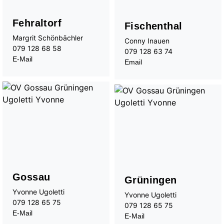
Bandworkshops
Perkussionsgruppe
Fehraltorf
Fischenthal
Ensembles/Kammermusik
Margrit Schönbächler
Conny Inauen
l'estate giocosa
079 128 68 58
079 128 63 74
Gitarrenensemble
E-Mail
Email
Gossau
Grüningen
Yvonne Ugoletti
Yvonne Ugoletti
079 128 65 75
079 128 65 75
E-Mail
E-Mail