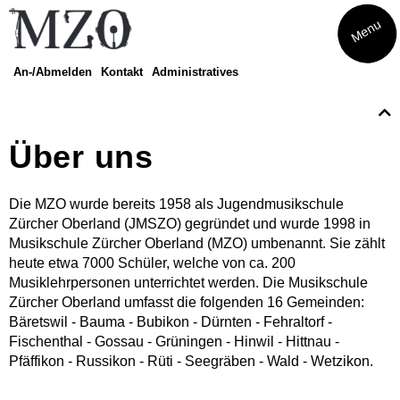
Menu
An-/Abmelden
Kontakt
Administratives
Kurse
Eltern-Kind-Singen
Über uns
Musikatelier
Musical
Die MZO wurde bereits 1958 als Jugendmusikschule
Theater
Zürcher Oberland (JMSZO) gegründet und wurde 1998 in
Finde dein Instrument
Musikschule Zürcher Oberland (MZO) umbenannt. Sie zählt
Amadeus
heute etwa 7000 Schüler, welche von ca. 200
Finde dein Streichinstrument
Musiklehrpersonen unterrichtet werden. Die Musikschule
Trommeln
Zürcher Oberland umfasst die folgenden 16 Gemeinden:
Musikwoche Pop/Rock
Bäretswil - Bauma - Bubikon - Dürnten - Fehraltorf -
Seniorenrhythmik Café Balance
Fischenthal - Gossau - Grüningen - Hinwil - Hittnau -
Pfäffikon - Russikon - Rüti - Seegräben - Wald - Wetzikon.