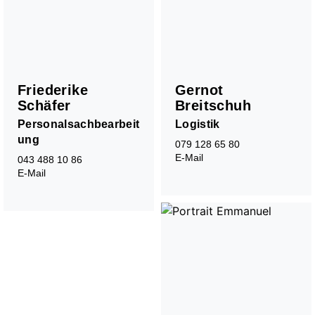
Chöre
Friederike
Gernot
Kinderchor 1
Schäfer
Breitschuh
Kinderchor 2
Jugendchor
Personalsachbearbeit
Logistik
ung
079 128 65 80
E-Mail
043 488 10 86
E-Mail