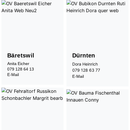
Bäretswil
Dürnten
Anita Eicher
Dora Heinrich
079 128 64 13
Zusammenspiel
079 128 63 77
E-Mail
E-Mail
Kinderorchester Pfäffikon
Kinderorchester Rüti
Kinder-Sinfonieorchester
Jugendorchester Attacca
Sinfonietta Züri-Ost
Jugendmusik Wald
Jugendmusik Rüti Bubikon
Jugendmusik Wetzikon
MZO Bigband