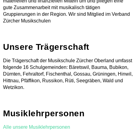
materiellen und finanziellen Mitteln um und pflegen eine
Instrumente Übersicht
gute Zusammenarbeit mit musikalisch tätigen
Lehrpersonen
Gruppierungen in der Region. Wir sind Mitglied im Verband
Orte
Zürcher Musikschulen
Mietinstrumente
Beratung
Schultarife
Ortsvertretungen
Unsere Trägerschaft
Info-Tag / Schnuppern
Instrumentenwahl
Die Trägerschaft der Musikschule Zürcher Oberland umfasst
Mietinstrumente
folgende 16 Schulgemeinden: Bäretswil, Bauma, Bubikon,
Musikproduktion
Dürnten, Fehraltorf, Fischenthal, Gossau, Grüningen, Hinwil,
Musikgeschäfte/Instrumentenbörse
Hittnau, Pfäffikon, Russikon, Rüti, Seegräben, Wald und
Tandem
Wetzikon.
Musiklehrpersonen
Alle unsere Musiklehrpersonen