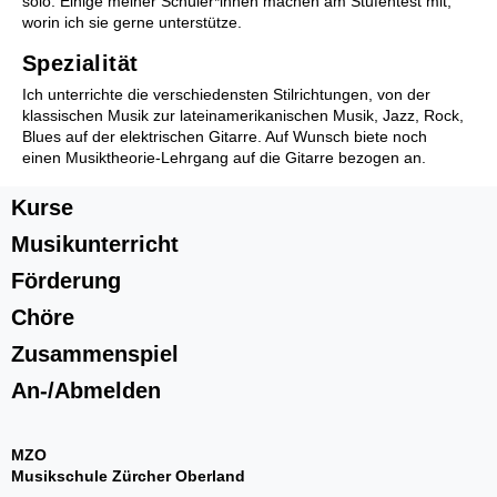
solo. Einige meiner Schüler*innen machen am Stufentest mit,
worin ich sie gerne unterstütze.
Spezialität
Ich unterrichte die verschiedensten Stilrichtungen, von der
Zusammenspiel
klassischen Musik zur lateinamerikanischen Musik, Jazz, Rock,
Blues auf der elektrischen Gitarre. Auf Wunsch biete noch
Kinderorchester Pfäffikon
einen Musiktheorie-Lehrgang auf die Gitarre bezogen an.
Kinderorchester Rüti
Kinder-Sinfonieorchester
Kurse
Jugendorchester Attacca
Sinfonietta Züri-Ost
Musikunterricht
Jugendmusik Wald
Förderung
Jugendmusik Rüti Bubikon
Jugendmusik Wetzikon
Chöre
MZO Bigband
Zusammenspiel
Bandworkshops
Perkussionsgruppe
An-/Abmelden
Ensembles/Kammermusik
l'estate giocosa
MZO
Gitarrenensemble
Musikschule Zürcher Oberland