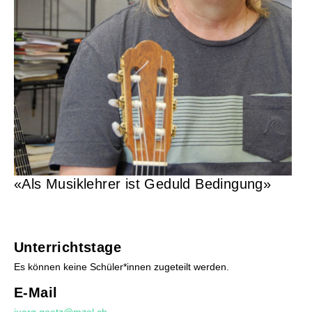
Musikunterricht
Instrumente Übersicht
Lehrpersonen
Orte
Mietinstrumente
Beratung
Schultarife
Ortsvertretungen
Info-Tag / Schnuppern
Instrumentenwahl
«Als Musiklehrer ist Geduld Bedingung»
Mietinstrumente
Musikproduktion
Musikgeschäfte/Instrumentenbörse
Tandem
Unterrichtstage
Es können keine Schüler*innen zugeteilt werden.
E-Mail