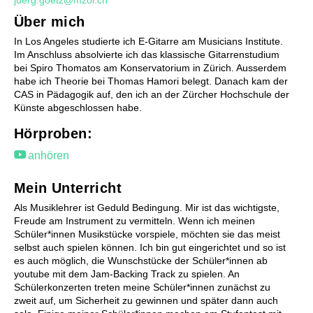
juerg.goetz@mzol.ch
Über mich
Förderung
In Los Angeles studierte ich E-Gitarre am Musicians Institute.
Stufentest
Im Anschluss absolvierte ich das klassische Gitarrenstudium
Begabtenförderung
bei Spiro Thomatos am Konservatorium in Zürich. Ausserdem
Musiktheorie - Musik verstehen und kreieren
habe ich Theorie bei Thomas Hamori belegt. Danach kam der
CAS in Pädagogik auf, den ich an der Zürcher Hochschule der
Wettbewerbe
Künste abgeschlossen habe.
Musiktherapie
Musikphysiologie
Hörproben:
anhören
Mein Unterricht
Als Musiklehrer ist Geduld Bedingung. Mir ist das wichtigste,
Freude am Instrument zu vermitteln. Wenn ich meinen
Chöre
Schüler*innen Musikstücke vorspiele, möchten sie das meist
selbst auch spielen können. Ich bin gut eingerichtet und so ist
Kinderchor 1
es auch möglich, die Wunschstücke der Schüler*innen ab
Kinderchor 2
youtube mit dem Jam-Backing Track zu spielen. An
Jugendchor
Schülerkonzerten treten meine Schüler*innen zunächst zu
zweit auf, um Sicherheit zu gewinnen und später dann auch