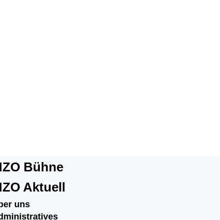
ZO Bühne
ZO Aktuell
ber uns
dministratives