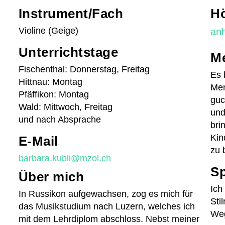
Musikproduktion
Instrument/Fach
H
Musikgeschäfte/Instrumentenbörse
Violine (Geige)
an
Tandem
Unterrichtstage
Me
Fischenthal: Donnerstag, Freitag
Es 
Hittnau: Montag
Men
Pfäffikon: Montag
guc
Wald: Mittwoch, Freitag
und
und nach Absprache
bri
Zusammenspiel
Kin
E-Mail
zu 
Kinderorchester Pfäffikon
barbara.kubli@mzol.ch
Kinderorchester Rüti
Sp
Über mich
Kinder-Sinfonieorchester
Ich
In Russikon aufgewachsen, zog es mich für
Jugendorchester Attacca
Sti
das Musikstudium nach Luzern, welches ich
Sinfonietta Züri-Ost
Weg
mit dem Lehrdiplom abschloss. Nebst meiner
Jugendmusik Wald