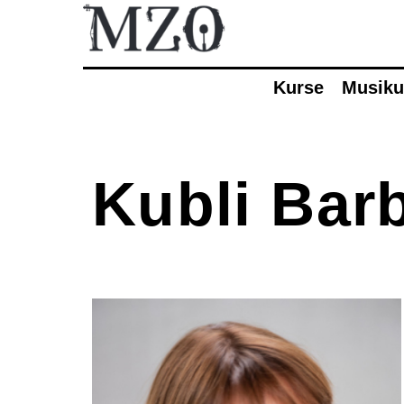
Kurse
Musiku
Kurse
Eltern-Kind-Singen
Kubli Bar
Musikatelier
Musical
Theater
Finde dein Instrument
Amadeus
Finde dein Streichinstrument
Trommeln
Musikwoche Pop/Rock
Seniorenrhythmik Café Balance