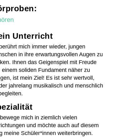
örproben:
hören
in Unterricht
berührt mich immer wieder, jungen
schen in ihre erwartungsvollen Augen zu
ken. Ihnen das Geigenspiel mit Freude
 einem soliden Fundament näher zu
ngen, ist mein Ziel! Es ist sehr wertvoll,
An-/Abmelden
der jahrelang musikalisch und menschlich
begleiten.
ezialität
 bewege mich in ziemlich vielen
lrichtungen und möchte auch auf diesem
 meine Schüler*innen weiterbringen.