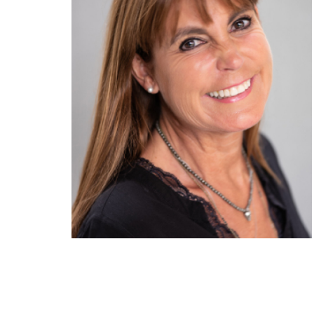
Chöre
Kinderchor 1
Kinderchor 2
Jugendchor