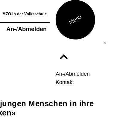
MZO in der Volksschule
Menu
l
An-/Abmelden
Förderung
×
tufentest
egabtenförderung
usiktheorie - Musik verstehen und
An-/Abmelden
reieren
Kontakt
ettbewerbe
usiktherapie
 jungen Menschen in ihre
usikphysiologie
ken»