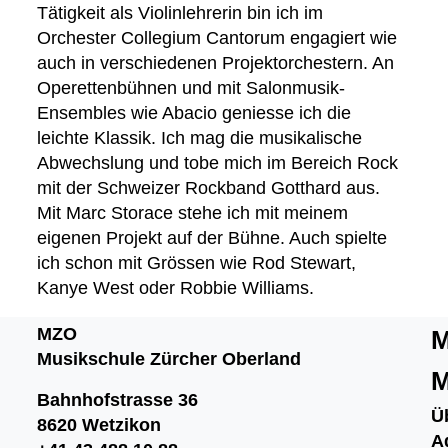
Tätigkeit als Violinlehrerin bin ich im
Jugendmusik Rüti Bubikon
Orchester Collegium Cantorum engagiert wie
Jugendmusik Wetzikon
auch in verschiedenen Projektorchestern. An
MZO Bigband
Operettenbühnen und mit Salonmusik-
Bandworkshops
Ensembles wie Abacio geniesse ich die
Perkussionsgruppe
leichte Klassik. Ich mag die musikalische
Abwechslung und tobe mich im Bereich Rock
Ensembles/Kammermusik
mit der Schweizer Rockband Gotthard aus.
l'estate giocosa
Mit Marc Storace stehe ich mit meinem
Gitarrenensemble
eigenen Projekt auf der Bühne. Auch spielte
ich schon mit Grössen wie Rod Stewart,
Kanye West oder Robbie Williams.
MZO
M
Musikschule Zürcher Oberland
M
Bahnhofstrasse 36
Ü
8620 Wetzikon
A