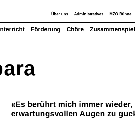
Über uns
Administratives
MZO Bühne
nterricht
Förderung
Chöre
Zusammenspie
Musikunterricht
Instrumente Übersicht
S
bara
Lehrpersonen
B
Orte
M
Mietinstrumente
k
Beratung
W
Schultarife
M
«Es berührt mich immer wieder,
Ortsvertretungen
M
erwartungsvollen Augen zu guc
Info-Tag / Schnuppern
Instrumentenwahl
Mietinstrumente