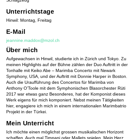
Unterrichtstage
Förderung
Hinwil: Montag, Freitag
Stufentest
Begabtenförderung
E-Mail
Musiktheorie - Musik verstehen und kreieren
jeannine.maddox@mzol.ch
Wettbewerbe
Musiktherapie
Über mich
Musikphysiologie
Aufgewachsen in Hinwil, studierte ich in Zürich und Tokyo. Zu
meinen Highlights auf der Bühne zählen der Duo Auftritt in der
Tonhalle mit Keiko Abe – Marimba Concerto mit Newark
Symphony, USA, und der Auftritt mit Donnie Harper in Boston.
Auch die Uraufführung des Concertos für Marimba von
Anthony O’Toole mit dem Symphonischen Blasorchester Rüti
2017 war etwas ganz Besonderes, hat der Komponist dieses
Werk eigens für mich komponiert. Nebst meinen Tätigkeiten
Chöre
hier, engagiere ich mich in einem internationalen Marimbatrio
Projekt in der Türkei.
Kinderchor 1
Kinderchor 2
Mein Unterricht
Jugendchor
Ich möchte einen möglichst grossen musikalischen Horizont
schaffen. Auch mal Timpani oder Mallets spielen. Mein Herz