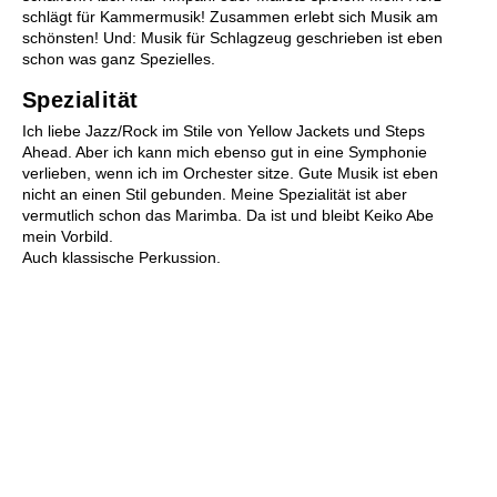
schlägt für Kammermusik! Zusammen erlebt sich Musik am
schönsten! Und: Musik für Schlagzeug geschrieben ist eben
schon was ganz Spezielles.
Spezialität
Ich liebe Jazz/Rock im Stile von Yellow Jackets und Steps
Zusammenspiel
Ahead. Aber ich kann mich ebenso gut in eine Symphonie
Kinderorchester Pfäffikon
verlieben, wenn ich im Orchester sitze. Gute Musik ist eben
Kinderorchester Rüti
nicht an einen Stil gebunden. Meine Spezialität ist aber
Kinder-Sinfonieorchester
vermutlich schon das Marimba. Da ist und bleibt Keiko Abe
Jugendorchester Attacca
mein Vorbild.
Auch klassische Perkussion.
Sinfonietta Züri-Ost
Jugendmusik Wald
Jugendmusik Rüti Bubikon
Jugendmusik Wetzikon
MZO Bigband
Bandworkshops
Perkussionsgruppe
Ensembles/Kammermusik
l'estate giocosa
Gitarrenensemble