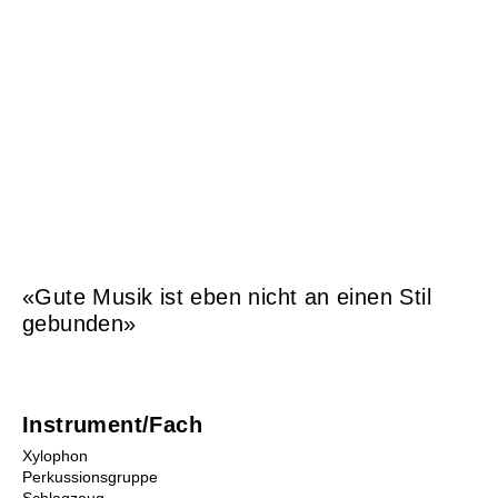
Musikunterricht
Instrumente Übersicht
Lehrpersonen
Orte
Mietinstrumente
Beratung
Schultarife
Ortsvertretungen
Info-Tag / Schnuppern
Instrumentenwahl
Mietinstrumente
«Gute Musik ist eben nicht an einen Stil
Musikproduktion
gebunden»
Musikgeschäfte/Instrumentenbörse
Tandem
Instrument/Fach
Xylophon
Perkussionsgruppe
Schlagzeug