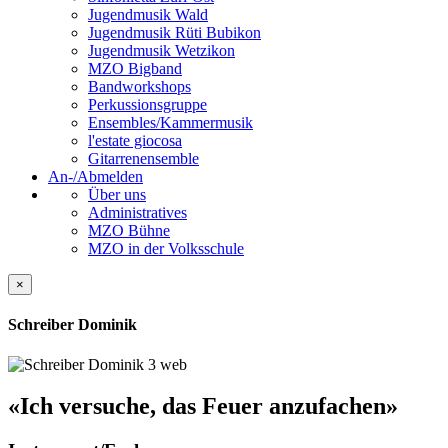
Jugendmusik Wald
Jugendmusik Rüti Bubikon
Jugendmusik Wetzikon
MZO Bigband
Bandworkshops
Perkussionsgruppe
Ensembles/Kammermusik
l'estate giocosa
Gitarrenensemble
An-/Abmelden
Über uns
Administratives
MZO Bühne
MZO in der Volksschule
×
Schreiber Dominik
«Ich versuche, das Feuer anzufachen»