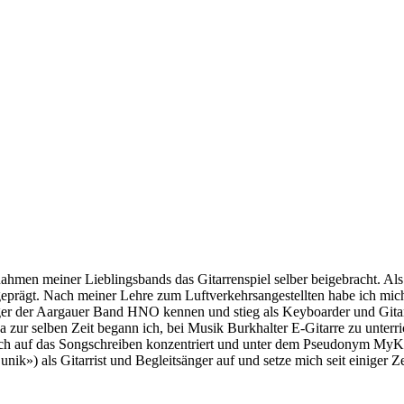
hmen meiner Lieblingsbands das Gitarrenspiel selber beigebracht. Als 
geprägt. Nach meiner Lehre zum Luftverkehrsangestellten habe ich mic
ger der Aargauer Band HNO kennen und stieg als Keyboarder und Gitar
a zur selben Zeit begann ich, bei Musik Burkhalter E-Gitarre zu unterr
 auf das Songschreiben konzentriert und unter dem Pseudonym MyKung
unik») als Gitarrist und Begleitsänger auf und setze mich seit einiger Z