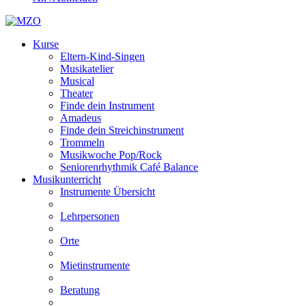
Kurse
Eltern-Kind-Singen
Musikatelier
Musical
Theater
Finde dein Instrument
Amadeus
Finde dein Streichinstrument
Trommeln
Musikwoche Pop/Rock
Seniorenrhythmik Café Balance
Musikunterricht
Instrumente Übersicht
Lehrpersonen
Orte
Mietinstrumente
Beratung