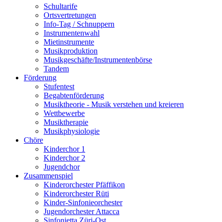
Schultarife
Ortsvertretungen
Info-Tag / Schnuppern
Instrumentenwahl
Mietinstrumente
Musikproduktion
Musikgeschäfte/Instrumentenbörse
Tandem
Förderung
Stufentest
Begabtenförderung
Musiktheorie - Musik verstehen und kreieren
Wettbewerbe
Musiktherapie
Musikphysiologie
Chöre
Kinderchor 1
Kinderchor 2
Jugendchor
Zusammenspiel
Kinderorchester Pfäffikon
Kinderorchester Rüti
Kinder-Sinfonieorchester
Jugendorchester Attacca
Sinfonietta Züri-Ost