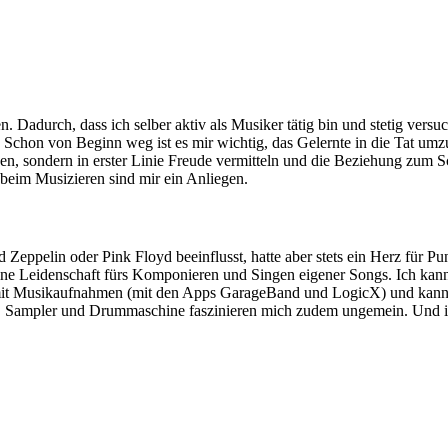
. Dadurch, dass ich selber aktiv als Musiker tätig bin und stetig vers
 Schon von Beginn weg ist es mir wichtig, das Gelernte in die Tat u
n, sondern in erster Linie Freude vermitteln und die Beziehung zum Sch
 beim Musizieren sind mir ein Anliegen.
d Zeppelin oder Pink Floyd beeinflusst, hatte aber stets ein Herz für
e Leidenschaft fürs Komponieren und Singen eigener Songs. Ich kann m
g mit Musikaufnahmen (mit den Apps GarageBand und LogicX) und kann 
, Sampler und Drummaschine faszinieren mich zudem ungemein. Und ich