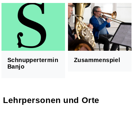
Schnuppertermin
Zusammenspiel
Banjo
Chöre
Kinderchor 1
Kinderchor 2
Lehrpersonen und Orte
Jugendchor