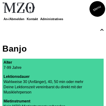
Menu
An-/Abmelden
Kontakt
Administratives
Kurse
Eltern-Kind-Singen
Musikatelier
Banjo
Musical
Theater
Finde dein Instrument
Alter
Amadeus
7-99 Jahre
Finde dein Streichinstrument
Trommeln
Lektionsdauer
Musikwoche Pop/Rock
Wahlweise 30 (Anfänger), 40, 50 min oder mehr
Seniorenrhythmik Café Balance
Deine Lektionszeit vereinbarst du direkt mit der
Musiklehrperson
Mietinstrument