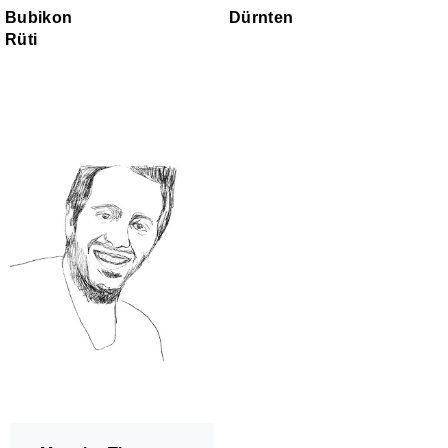
Bubikon
Dürnten
Rüti
Zusammenspiel
Kinderorchester Pfäffikon
Kinderorchester Rüti
Kinder-Sinfonieorchester
Jugendorchester Attacca
Sinfonietta Züri-Ost
Jugendmusik Wald
Jugendmusik Rüti Bubikon
Jugendmusik Wetzikon
MZO Bigband
Bandworkshops
Perkussionsgruppe
Ensembles/Kammermusik