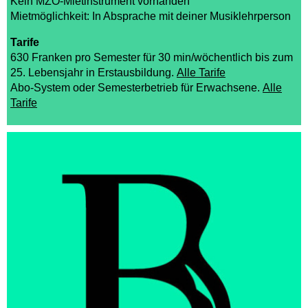
Kein MZO-Mietinstrument vorhanden
Mietmöglichkeit: In Absprache mit deiner Musiklehrperson
Tarife
630 Franken pro Semester für 30 min/wöchentlich bis zum
25. Lebensjahr in Erstausbildung.
Alle Tarife
Abo-System oder Semesterbetrieb für Erwachsene.
Alle
Tarife
Musikunterricht
(1by1, 12, true)
Instrumente Übersicht
Lehrpersonen
Orte
Mietinstrumente
Beratung
Schultarife
Ortsvertretungen
Info-Tag / Schnuppern
Instrumentenwahl
Mietinstrumente
Musikproduktion