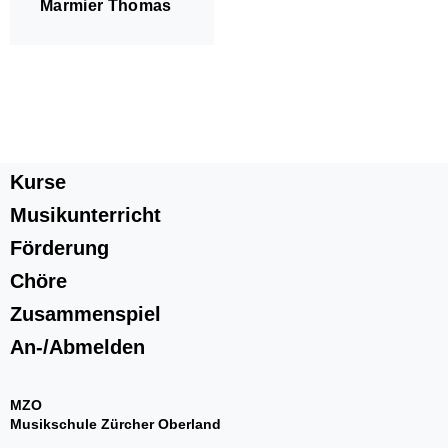
Marmier Thomas
l'estate giocosa
Gitarrenensemble
Kurse
Musikunterricht
Förderung
Chöre
An-/Abmelden
Zusammenspiel
An-/Abmelden
MZO
Musikschule Zürcher Oberland