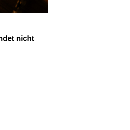
ndet nicht
An-/Abmelden