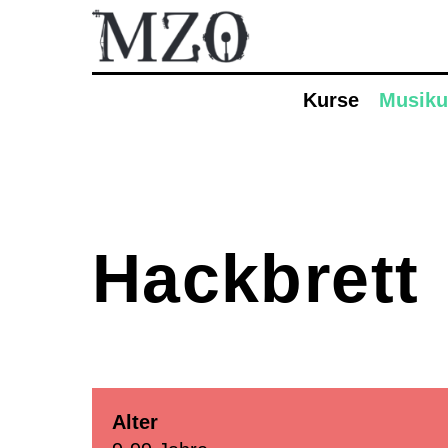
Kurse
Musiku
Kurse
Eltern-Kind-Singen
Musikatelier
Musical
Hackbrett
Theater
Finde dein Instrument
Amadeus
Finde dein Streichinstrument
Trommeln
Musikwoche Pop/Rock
Alter
Seniorenrhythmik Café Balance