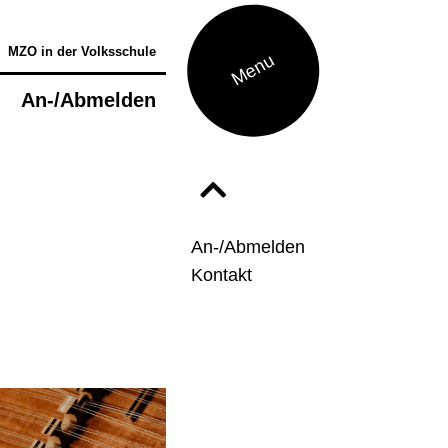
MZO in der Volksschule
Menu
l
An-/Abmelden
Förderung
tufentest
egabtenförderung
usiktheorie - Musik verstehen und
An-/Abmelden
reieren
Kontakt
ettbewerbe
usiktherapie
usikphysiologie