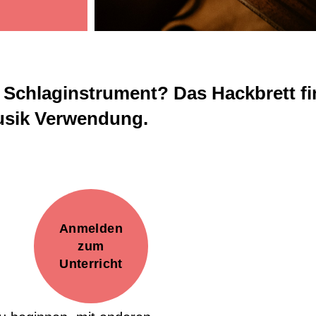
e Schlaginstrument? Das Hackbrett fi
usik Verwendung.
Zusammenspiel
Anmelden
Kinderorchester Pfäffikon
zum
Kinderorchester Rüti
Unterricht
Kinder-Sinfonieorchester
Jugendorchester Attacca
Sinfonietta Züri-Ost