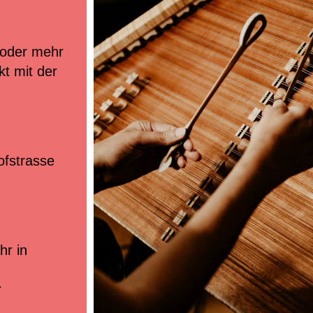
Musikproduktion
Musikgeschäfte/Instrumentenbörse
Tandem
 oder mehr
kt mit der
ofstrasse
hr in
r