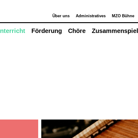
Über uns
Administratives
MZO Bühne
nterricht
Förderung
Chöre
Zusammenspie
Musikunterricht
Instrumente Übersicht
S
Lehrpersonen
B
Orte
M
Mietinstrumente
k
Beratung
W
Schultarife
M
Ortsvertretungen
M
Info-Tag / Schnuppern
(1by1, 12, true)
Instrumentenwahl
Mietinstrumente