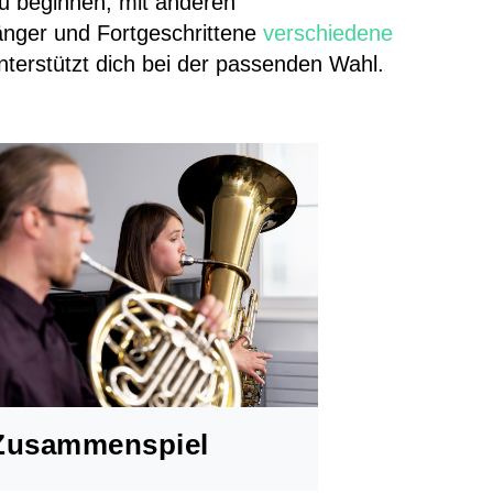
du beginnen, mit anderen
Jugendmusik Wald
änger und Fortgeschrittene
verschiedene
Jugendmusik Rüti Bubikon
nterstützt dich bei der passenden Wahl.
Jugendmusik Wetzikon
MZO Bigband
Bandworkshops
Perkussionsgruppe
Ensembles/Kammermusik
l'estate giocosa
Gitarrenensemble
Zusammenspiel