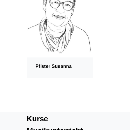
Über uns
Administratives
MZO Bühne
MZO in der Volksschule
Pfister Susanna
Kurse