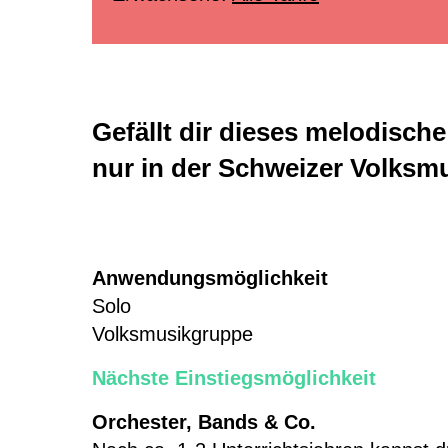
Gefällt dir dieses melodisch
nur in der Schweizer Volksm
Anwendungsmöglichkeit
Chöre
Solo
Kinderchor 1
Volksmusikgruppe
Kinderchor 2
Nächste Einstiegsmöglichkeit
Jugendchor
Orchester, Bands & Co.