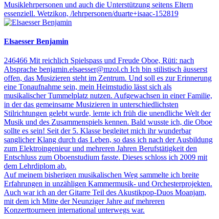
Musiklehrpersonen und auch die Unterstützung seitens Eltern
essenziell.
Wetzikon,
/lehrpersonen/duarte+isaac-152819
Elsaesser Benjamin
246466
Mit reichlich Spielspass und Freude
Oboe,
Rüti: nach
Absprache
benjamin.elsaesser@mzol.ch
Ich bin stilistisch äusserst
offen, das Musizieren steht im Zentrum. Und soll es zur Erinnerung
eine Tonaufnahme sein, mein Heimstudio lässt sich als
musikalischer Tummelplatz nutzen.
Aufgewachsen in einer Familie,
in der das gemeinsame Musizieren in unterschiedlichsten
Stilrichtungen gelebt wurde, lernte ich früh die unendliche Welt der
Musik und des Zusammenspiels kennen. Bald wusste ich, die Oboe
sollte es sein! Seit der 5. Klasse begleitet mich ihr wunderbar
sanglicher Klang durch das Leben, so dass ich nach der Ausbildung
zum Elektroingenieur und mehreren Jahren Berufstätigkeit den
Entschluss zum Oboenstudium fasste. Dieses schloss ich 2009 mit
dem Lehrdiplom ab.
Auf meinem bisherigen musikalischen Weg sammelte ich breite
Erfahrungen in unzähligen Kammermusik- und Orchesterprojekten.
Auch war ich an der Gitarre Teil des Akustikpop-Duos Moanjam,
mit dem ich Mitte der Neunziger Jahre auf mehreren
Konzerttourneen international unterwegs war.