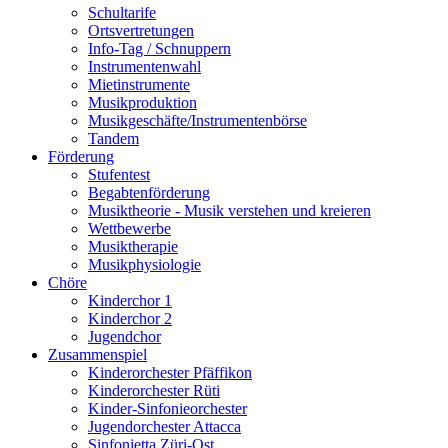
Schultarife
Ortsvertretungen
Info-Tag / Schnuppern
Instrumentenwahl
Mietinstrumente
Musikproduktion
Musikgeschäfte/Instrumentenbörse
Tandem
Förderung
Stufentest
Begabtenförderung
Musiktheorie - Musik verstehen und kreieren
Wettbewerbe
Musiktherapie
Musikphysiologie
Chöre
Kinderchor 1
Kinderchor 2
Jugendchor
Zusammenspiel
Kinderorchester Pfäffikon
Kinderorchester Rüti
Kinder-Sinfonieorchester
Jugendorchester Attacca
Sinfonietta Züri-Ost