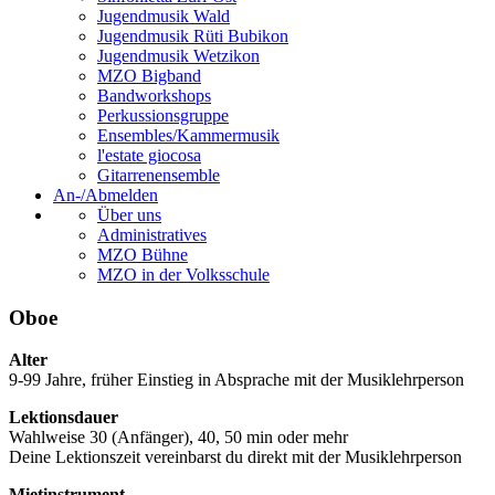
Jugendmusik Wald
Jugendmusik Rüti Bubikon
Jugendmusik Wetzikon
MZO Bigband
Bandworkshops
Perkussionsgruppe
Ensembles/Kammermusik
l'estate giocosa
Gitarrenensemble
An-/Abmelden
Über uns
Administratives
MZO Bühne
MZO in der Volksschule
Oboe
Alter
9-99 Jahre, früher Einstieg in Absprache mit der Musiklehrperson
Lektionsdauer
Wahlweise 30 (Anfänger), 40, 50 min oder mehr
Deine Lektionszeit vereinbarst du direkt mit der Musiklehrperson
Mietinstrument