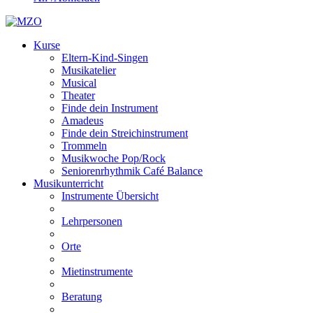
Kurse
Eltern-Kind-Singen
Musikatelier
Musical
Theater
Finde dein Instrument
Amadeus
Finde dein Streichinstrument
Trommeln
Musikwoche Pop/Rock
Seniorenrhythmik Café Balance
Musikunterricht
Instrumente Übersicht
Lehrpersonen
Orte
Mietinstrumente
Beratung