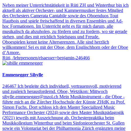
Neben meiner Unterrichtstätigkeit in Rüti ZH und Winterthur bin ich
aktuell als aktiver Orchester- und Kammermusiker festes Mitglied
des Orchesters Camerata Cantabile sowie des Oboenduos Tout
Hautbois und spiele freischaffend in diversen Ensembles und Ad-
hoc Formationen.
Im Unterricht geht es für mich darum, alle
musikalisch da abzuholen, zu fördern und zu fordern, wo sie gerade
stehen, und dies mit reichlich Spielspass und Freude.
Oboespielen kennt keine Altersgrenzen. Alle sind herzlich
willkommen! Sei es mit der Oboe, dem Englischhorn oder der Oboe
d’Amore.
Rüti,
/lehrpersonen/elsaesser+benjamin-246466
Emmenegger Sibylle
246467
Ich begleite dich individuell, vertrauensvoll, motivierend
und zugleich herausfordernd.
Oboe,
Wetzikon: Mittwoch
sibylle.emmenegger@mzol.ch
Mein Musikinstrument - die Oboe -
führte mich an die Zürcher Hochschule der Künste ZHdK zu Prof.
Simon Fuchs. Dort schloss ich den Master Specialized Music
Performance Orchester (2024) sowie den Master Musikpädagogik
(2021) jeweils mit Auszeichnung ab. Orchesterpraktika beim
Musikkollegium Winterthur und beim Sinfonieorchester St. Gallen
sowie ein Volontariat bei der Philharmonia Zürich ergänzten meine