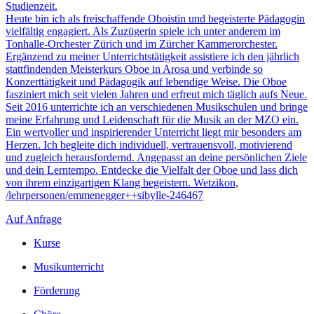
Studienzeit.
Heute bin ich als freischaffende Oboistin und begeisterte Pädagogin
vielfältig engagiert. Als Zuzügerin spiele ich unter anderem im
Tonhalle-Orchester Zürich und im Zürcher Kammerorchester.
Ergänzend zu meiner Unterrichtstätigkeit assistiere ich den jährlich
stattfindenden Meisterkurs Oboe in Arosa und verbinde so
Konzerttätigkeit und Pädagogik auf lebendige Weise.
Die Oboe
fasziniert mich seit vielen Jahren und erfreut mich täglich aufs Neue.
Seit 2016 unterrichte ich an verschiedenen Musikschulen und bringe
meine Erfahrung und Leidenschaft für die Musik an der MZO ein.
Ein wertvoller und inspirierender Unterricht liegt mir besonders am
Herzen. Ich begleite dich individuell, vertrauensvoll, motivierend
und zugleich herausfordernd. Angepasst an deine persönlichen Ziele
und dein Lerntempo. Entdecke die Vielfalt der Oboe und lass dich
von ihrem einzigartigen Klang begeistern.
Wetzikon,
/lehrpersonen/emmenegger++sibylle-246467
Auf Anfrage
Kurse
Musikunterricht
Förderung