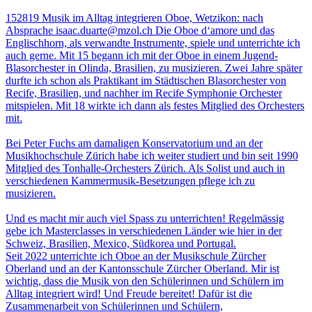
152819
Musik im Alltag integrieren
Oboe,
Wetzikon: nach
Absprache
isaac.duarte@mzol.ch
Die Oboe d‘amore und das
Englischhorn, als verwandte Instrumente, spiele und unterrichte ich
auch gerne.
Mit 15 begann ich mit der Oboe in einem Jugend-
Blasorchester in Olinda, Brasilien, zu musizieren. Zwei Jahre später
durfte ich schon als Praktikant im Städtischen Blasorchester von
Recife, Brasilien, und nachher im Recife Symphonie Orchester
mitspielen. Mit 18 wirkte ich dann als festes Mitglied des Orchesters
mit.
Bei Peter Fuchs am damaligen Konservatorium und an der
Musikhochschule Zürich habe ich weiter studiert und bin seit 1990
Mitglied des Tonhalle-Orchesters Zürich. Als Solist und auch in
verschiedenen Kammermusik-Besetzungen pflege ich zu
musizieren.
Und es macht mir auch viel Spass zu unterrichten! Regelmässig
gebe ich Masterclasses in verschiedenen Länder wie hier in der
Schweiz, Brasilien, Mexico, Südkorea und Portugal.
Seit 2022 unterrichte ich Oboe an der Musikschule Zürcher
Oberland und an der Kantonsschule Zürcher Oberland.
Mir ist
wichtig, dass die Musik von den Schülerinnen und Schülern im
Alltag integriert wird! Und Freude bereitet! Dafür ist die
Zusammenarbeit von Schülerinnen und Schülern,